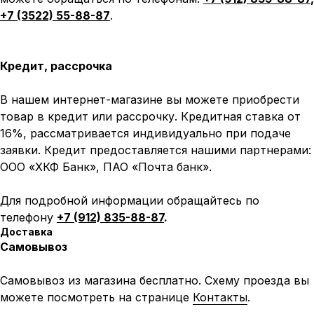
+7 (3522) 55-88-87
.
Кредит, рассрочка
В нашем интернет-магазине вы можете приобрести
товар в кредит или рассрочку. Кредитная ставка от
16%, рассматривается индивидуально при подаче
заявки. Кредит предоставляется нашими партнерами:
Написать в MAX
Написать в Telegram
ООО «ХКФ Банк», ПАО «Почта банк».
Для подробной информации обращайтесь по
Вся представленная информация носит
информационный характер и ни при каких условиях не
телефону
+7 (912) 835-88-87
.
является публичной офертой, определяемой
положениями Статьи 437 (2) ГК РФ.
Доставка
Самовывоз
ИП Каканова Анна Константиновна
ИНН 450164920881
ОГРНИП 325450000003279
Самовывоз из магазина бесплатно. Схему проезда вы
можете посмотреть на странице
Контакты
.
2026, МотоТехника45
Создание сайта