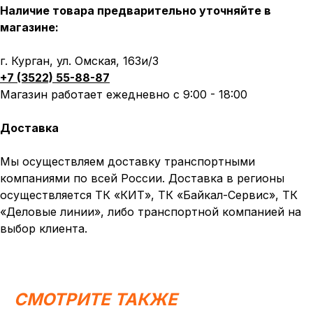
Наличие товара предварительно уточняйте в
магазине:
г. Курган, ул. Омская, 163и/3
+7 (3522) 55-88-87
Магазин работает ежедневно с 9:00 - 18:00
Доставка
Мы осуществляем доставку транспортными
компаниями по всей России. Доставка в регионы
осуществляется ТК «КИТ», ТК «Байкал-Сервис», ТК
«Деловые линии», либо транспортной компанией на
Написать в MAX
Написать в Telegram
выбор клиента.
Вся представленная информация носит
информационный характер и ни при каких условиях не
является публичной офертой, определяемой
положениями Статьи 437 (2) ГК РФ.
СМОТРИТЕ ТАКЖЕ
ИП Каканова Анна Константиновна
ИНН 450164920881