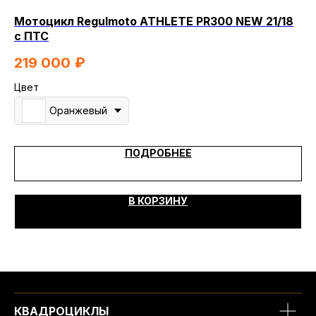
Мотоцикл Regulmoto ATHLETE PR300 NEW 21/18
Мо
с ПТС
1
219 000
₽
Цв
Цвет
Оранжевый
ПОДРОБНЕЕ
В КОРЗИНУ
КВАДРОЦИКЛЫ