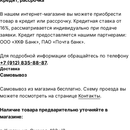
Кредит, рассрочка
Написать в MAX
Написать в Telegram
В нашем интернет-магазине вы можете приобрести
товар в кредит или рассрочку. Кредитная ставка от
Вся представленная информация носит
16%, рассматривается индивидуально при подаче
информационный характер и ни при каких условиях не
является публичной офертой, определяемой
заявки. Кредит предоставляется нашими партнерами:
положениями Статьи 437 (2) ГК РФ.
ООО «ХКФ Банк», ПАО «Почта банк».
ИП Каканова Анна Константиновна
ИНН 450164920881
Для подробной информации обращайтесь по телефону
ОГРНИП 325450000003279
+7 (912) 835-88-87
.
2026, МотоТехника45
Создание сайта
Доставка
Самовывоз
Самовывоз из магазина бесплатно. Схему проезда вы
можете посмотреть на странице
Контакты
.
Наличие товара предварительно уточняйте в
магазине: