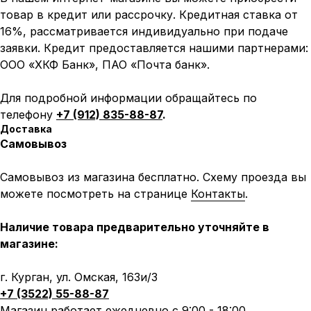
Написать в MAX
Написать в Telegram
товар в кредит или рассрочку. Кредитная ставка от
16%, рассматривается индивидуально при подаче
Вся представленная информация носит
заявки. Кредит предоставляется нашими партнерами:
информационный характер и ни при каких условиях не
является публичной офертой, определяемой
ООО «ХКФ Банк», ПАО «Почта банк».
положениями Статьи 437 (2) ГК РФ.
ИП Каканова Анна Константиновна
Для подробной информации обращайтесь по
ИНН 450164920881
телефону
+7 (912) 835-88-87
.
ОГРНИП 325450000003279
Доставка
Самовывоз
2026, МотоТехника45
Создание сайта
Самовывоз из магазина бесплатно. Схему проезда вы
можете посмотреть на странице
Контакты
.
Наличие товара предварительно уточняйте в
магазине:
г. Курган, ул. Омская, 163и/3
+7 (3522) 55-88-87
Магазин работает ежедневно с 9:00 - 18:00