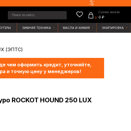
Сумма заказа:
у...
0 ₽
0
ЯЯ ТЕХНИКА
МАСЛА И ХИМИЯ
ЭКИПИРОВКА
X (ЭПТС)
е чем оформить кредит, уточняйте,
ра и точную цену у менеджеров!
уро ROCKOT HOUND 250 LUX