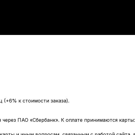
ц (+6% к стоимости заказа).
через ПАО «Сбербанк». К оплате принимаются карты: 
арты и иным вопросам, связанным с работой сайта, 