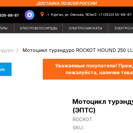
ДОСТАВКА ПО ВСЕЙ РОССИИ
г. Курган, ул. Омская, 163и/3: +7 (3522) 55-88-87
87
Поиск по сайт
ЭЛЕКТРОВЕЛОСИПЕДЫ
ЭЛЕКТРОСАМОКАТЫ
ЭЛЕКТРОСКУТЕРЫ
ЗИМН
ндуро
/
Мотоцикл турэндуро ROCKOT HOUND 250 LU
Уважаемые покупатели! Прежд
am
пожалуйста, наличие това
Мотоцикл турэнд
(ЭПТС)
ROCKOT
SKU: