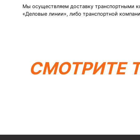
Мы осуществляем доставку транспортными ко
«Деловые линии», либо транспортной компани
КВАДРОЦИКЛЫ
МОТОЦИКЛЫ
ЭЛЕКТРОСКУТЕРЫ
ЗИМНЯЯ МОТОТ
КОМПАНИ
О компании
СМОТРИТЕ 
Видеообзор
ИП Каканова Анна Константиновна
Новости
ИНН 450164920881
Контакты
ОГРНИП 325450000003279
Вся представленная информация носит информационный характер и ни при каки
является публичной офертой, определяемой положениями Статьи 437 (2) ГК РФ.
2026, МотоТехника45