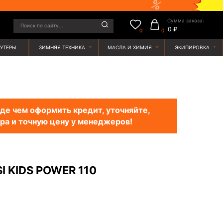
Сумма заказа:
у...
0 ₽
0
0
ЯЯ ТЕХНИКА
МАСЛА И ХИМИЯ
ЭКИПИРОВКА
е чем оформить кредит, уточняйте,
ра и точную цену у менеджеров!
I KIDS POWER 110