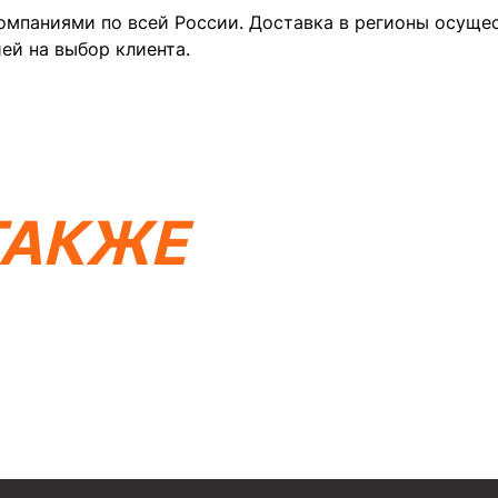
мпаниями по всей России. Доставка в регионы осущест
ей на выбор клиента.
КОНТА
МОПЕДЫ
СКУТЕРЫ
ЭЛЕКТРОВЕЛОСИПЕДЫ
ЕХНИКА
ЭКИПИРОВКА
МАСЛА И ХИМИЯ
Я
ПОКУПАТЕЛЯМ
Доставка
ТАКЖЕ
ы
Оплата
Гарантия и возврат
х условиях не
Политика конфиденциальности
Создание сайта