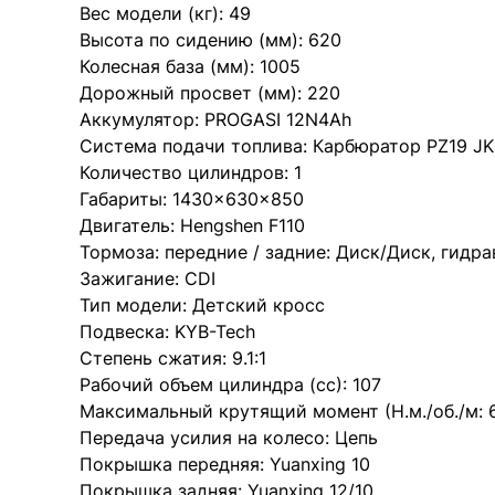
Вес модели (кг): 49
Высота по сидению (мм): 620
Колесная база (мм): 1005
Дорожный просвет (мм): 220
Аккумулятор: PROGASI 12N4Ah
Система подачи топлива: Карбюратор PZ19 JK
Количество цилиндров: 1
Габариты: 1430×630×850
Двигатель: Hengshen F110
Тормоза: передние / задние: Диск/Диск, гидр
Зажигание: CDI
Тип модели: Детский кросс
Подвеска: KYB-Tech
Степень сжатия: 9.1:1
Рабочий объем цилиндра (cc): 107
Максимальный крутящий момент (Н.м./об./м: 
Передача усилия на колесо: Цепь
Покрышка передняя: Yuanxing 10
Покрышка задняя: Yuanxing 12/10