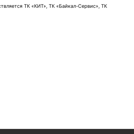
вляется ТК «КИТ», ТК «Байкал-Сервис», ТК
КТЫ
ЭЛЕКТРОСАМОКАТЫ
РАСПРОДАЖА
КОНТАКТЫ МАГАЗИНОВ
+7 (912) 835-88-87
Курган, ул. Омская, 163и/3:
+7 (3522) 55-88-87