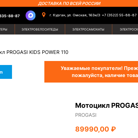
ДОСТАВКА ПО ВСЕЙ РОССИИ
г. Курган, ул. Омская, 163и/3: +7 (3522) 55-88-87
87
Поиск по сайт
ЭЛЕКТРОВЕЛОСИПЕДЫ
ЭЛЕКТРОСАМОКАТЫ
ЭЛЕКТРОСКУТЕРЫ
ЗИМН
кл PROGASI KIDS POWER 110
Уважаемые покупатели! Прежд
am
пожалуйста, наличие това
Мотоцикл PROGAS
PROGASI
89990,00
₽