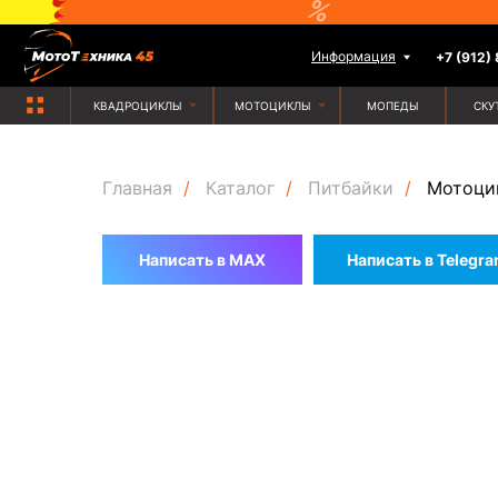
Информация
+7 (912) 835-88-
КВАДРОЦИКЛЫ
МОТОЦИКЛЫ
МОПЕДЫ
СКУТЕРЫ
Главная
/
Каталог
/
Питбайки
/
Мотоци
Написать в MAX
Написать в Telegr