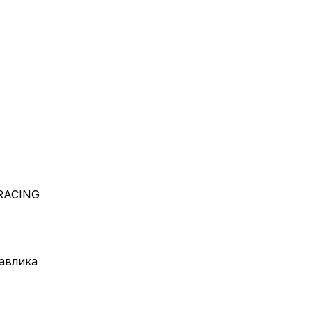
 RACING
равлика