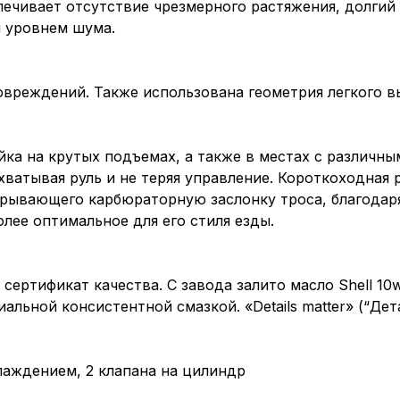
ечивает отсутствие чрезмерного растяжения, долгий 
м уровнем шума.
овреждений. Также использована геометрия легкого 
ка на крутых подъемах, а также в местах с различн
ехватывая руль и не теряя управление. Короткоходная 
крывающего карбюраторную заслонку троса, благодар
олее оптимальное для его стиля езды.
ертификат качества. С завода залито масло Shell 
льной консистентной смазкой. «Details matter» (“Дет
лаждением, 2 клапана на цилиндр