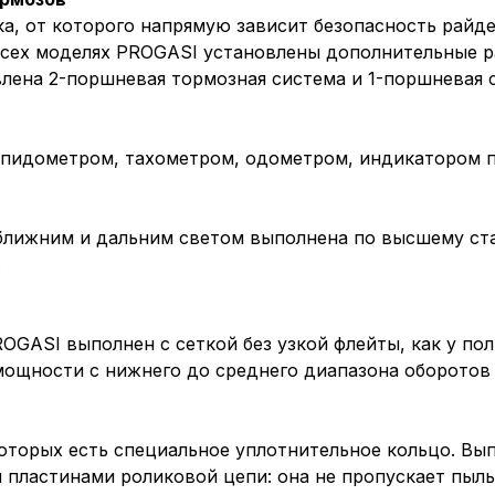
а, от которого напрямую зависит безопасность райде
 всех моделях PROGASI установлены дополнительные 
лена 2-поршневая тормозная система и 1-поршневая с
пидометром, тахометром, одометром, индикатором пе
ближним и дальним светом выполнена по высшему ста
.
GASI выполнен с сеткой без узкой флейты, как у по
ощности c нижнего до среднего диапазона оборотов и
оторых есть специальное уплотнительное кольцо. Вы
 пластинами роликовой цепи: она не пропускает пыль