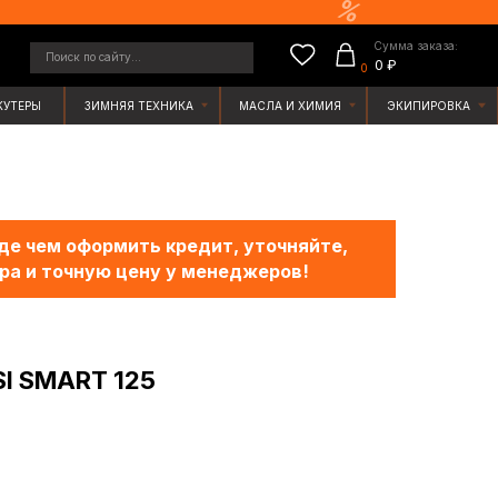
Сумма заказа:
у...
0 ₽
0
ЯЯ ТЕХНИКА
МАСЛА И ХИМИЯ
ЭКИПИРОВКА
е чем оформить кредит, уточняйте,
ра и точную цену у менеджеров!
I SMART 125