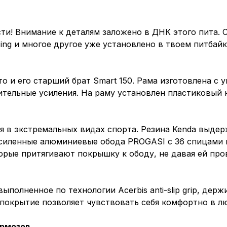
! Внимание к деталям заложено в ДНК этого пита. С
cing и многое другое уже установлено в твоем питбай
то и его старший брат Smart 150. Рама изготовлена с 
ительные усиления. На раму установлен пластиковый 
 в экстремальных видах спорта. Резина Kenda выдер
 Усиленные алюминиевые обода PROGASI с 36 спицами
орые притягивают покрышку к ободу, не давая ей про
олненное по технологии Acerbis anti-slip grip, держ
окрытие позволяет чувствовать себя комфортно в л
ормозов