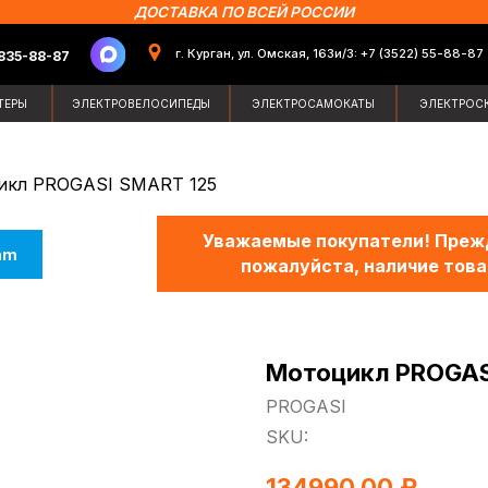
ДОСТАВКА ПО ВСЕЙ РОССИИ
г. Курган, ул. Омская, 163и/3: +7 (3522) 55-88-87
87
Поиск по сайт
ЭЛЕКТРОВЕЛОСИПЕДЫ
ЭЛЕКТРОСАМОКАТЫ
ЭЛЕКТРОСКУТЕРЫ
ЗИМН
икл PROGASI SMART 125
Уважаемые покупатели! Прежд
am
пожалуйста, наличие това
Мотоцикл PROGAS
PROGASI
SKU:
134990,00
₽