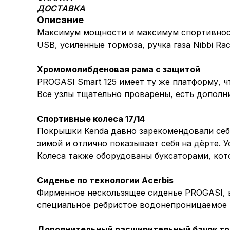
ДОСТАВКА
Описание
Максимум мощности и максимум спортивности
USB, усиленные тормоза, ручка газа Nibbi Ra
Хромомолибденовая рама с защитой
PROGASI Smart 125 имеет ту же платформу, ч
Все узлы тщательно проварены, есть дополн
Спортивные колеса 17/14
Покрышки Kenda давно зарекомендовали себя
зимой и отлично показывает себя на дёрте.
Колеса также оборудованы буксаторами, кот
Сиденье по технологии Acerbis
Фирменное нескользящее сиденье PROGASI, вып
специальное ребристое водонепроницаемое п
Дополнительный расширительный бачок т