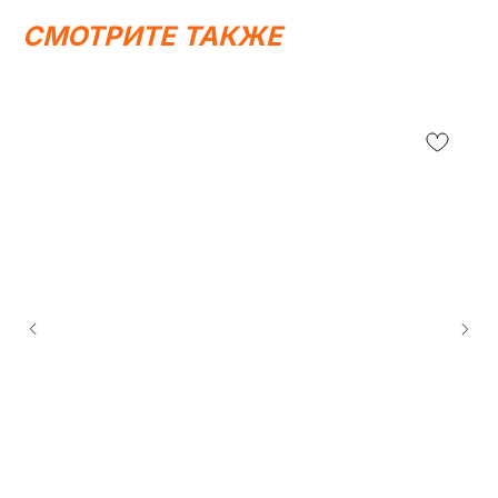
СМОТРИТЕ ТАКЖЕ
Написать в MAX
Написать в Telegram
Вся представленная информация носит
информационный характер и ни при каких условиях не
является публичной офертой, определяемой
положениями Статьи 437 (2) ГК РФ.
ИП Каканова Анна Константиновна
ИНН 450164920881
ОГРНИП 325450000003279
2026, МотоТехника45
Создание сайта