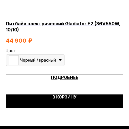
Питбайк электрический Gladiator E2 (36V550W,
Пи
10/10)
1
44 900
₽
Цв
Цвет
Черный / красный
ПОДРОБНЕЕ
В КОРЗИНУ