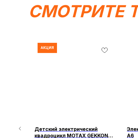
СМОТРИТЕ 
АКЦИЯ
l Linhai
Детский электрический
Эле
Ah 65км/
квадроцикл MOTAX GEKKON
A6