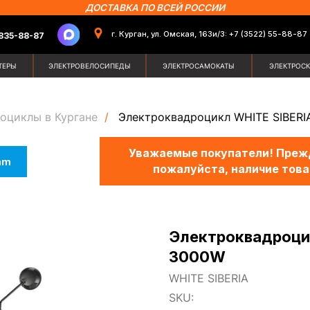
ДОСТАВКА ПО ВСЕЙ РОССИИ
г. Курган, ул. Омская, 163и/3: +7 (3522) 55-88-87
87
Поиск по сайт
ЭЛЕКТРОВЕЛОСИПЕДЫ
ЭЛЕКТРОСАМОКАТЫ
ЭЛЕКТРОСКУТЕРЫ
ЗИМН
оциклы в Кургане
/
Электроквадроцикл WHITE SIBERI
Уважаемые покупатели! Прежд
am
пожалуйста, наличие това
Электроквадроцик
3000W
WHITE SIBERIA
SKU: