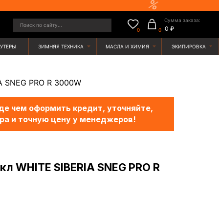
Сумма заказа:
у...
0 ₽
0
0
ЯЯ ТЕХНИКА
МАСЛА И ХИМИЯ
ЭКИПИРОВКА
A SNEG PRO R 3000W
е чем оформить кредит, уточняйте,
ра и точную цену у менеджеров!
л WHITE SIBERIA SNEG PRO R