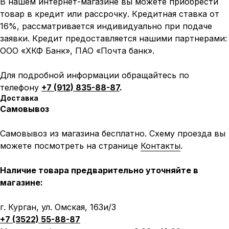
В нашем интернет-магазине вы можете приобрести
Написать в MAX
Написать в Telegram
товар в кредит или рассрочку. Кредитная ставка от
16%, рассматривается индивидуально при подаче
Вся представленная информация носит
информационный характер и ни при каких условиях не
заявки. Кредит предоставляется нашими партнерами:
является публичной офертой, определяемой
положениями Статьи 437 (2) ГК РФ.
ООО «ХКФ Банк», ПАО «Почта банк».
ИП Каканова Анна Константиновна
Для подробной информации обращайтесь по
ИНН 450164920881
ОГРНИП 325450000003279
телефону
+7 (912) 835-88-87
.
Доставка
2026, МотоТехника45
Создание сайта
Самовывоз
Самовывоз из магазина бесплатно. Схему проезда вы
можете посмотреть на странице
Контакты
.
Наличие товара предварительно уточняйте в
магазине:
г. Курган, ул. Омская, 163и/3
+7 (3522) 55-88-87