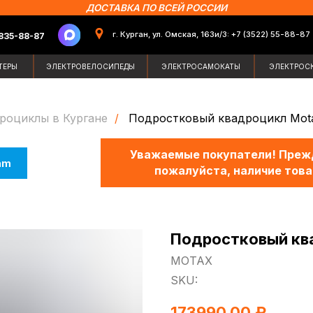
ДОСТАВКА ПО ВСЕЙ РОССИИ
г. Курган, ул. Омская, 163и/3: +7 (3522) 55-88-87
87
Поиск по сайт
ЭЛЕКТРОВЕЛОСИПЕДЫ
ЭЛЕКТРОСАМОКАТЫ
ЭЛЕКТРОСКУТЕРЫ
ЗИМН
роциклы в Кургане
/
Подростковый квадроцикл Mota
Уважаемые покупатели! Прежд
am
пожалуйста, наличие това
Подростковый кв
МОТАХ
SKU:
173990,00
₽