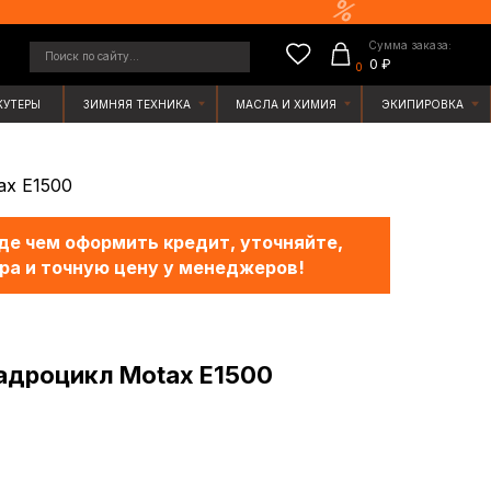
Сумма заказа:
у...
0 ₽
0
ЯЯ ТЕХНИКА
МАСЛА И ХИМИЯ
ЭКИПИРОВКА
x E1500
е чем оформить кредит, уточняйте,
ра и точную цену у менеджеров!
адроцикл Motax E1500