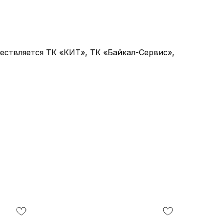
ствляется ТК «КИТ», ТК «Байкал-Сервис»,
А