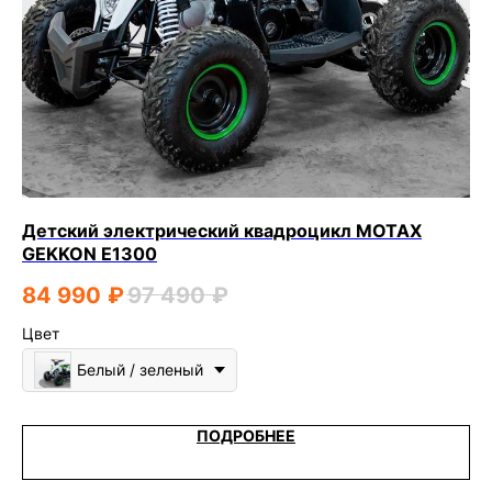
Детский электрический квадроцикл MOTAX
Де
GEKKON E1300
GR
84 990
₽
97 490
₽
7
Цвет
Цв
Белый / зеленый
ПОДРОБНЕЕ