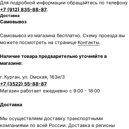
Для подробной информации обращайтесь по телефону
+7 (912) 835-88-87
.
Доставка
Самовывоз
Самовывоз из магазина бесплатно. Схему проезда вы
можете посмотреть на странице
Контакты
.
Написать в MAX
Написать в Telegram
Наличие товара предварительно уточняйте в
магазине:
Вся представленная информация носит
информационный характер и ни при каких условиях не
является публичной офертой, определяемой
положениями Статьи 437 (2) ГК РФ.
г. Курган, ул. Омская, 163и/3
+7 (3522) 55-88-87
ИП Каканова Анна Константиновна
Магазин работает ежедневно с 9:00 - 18:00
ИНН 450164920881
ОГРНИП 325450000003279
Доставка
2026, МотоТехника45
Создание сайта
Мы осуществляем доставку транспортными
компаниями по всей России. Доставка в регионы