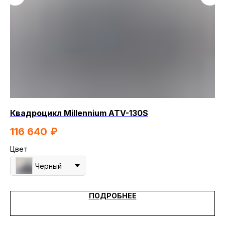
Квадроцикл Millennium ATV-130S
Кв
116 640
₽
1
Цвет
Цв
Черный
ПОДРОБНЕЕ