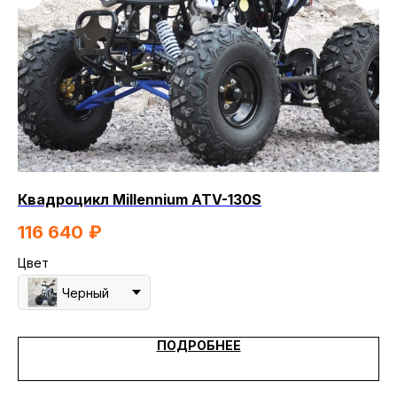
Квадроцикл Millennium ATV-130S
Кв
116 640
₽
1
Цвет
Цв
Черный
ПОДРОБНЕЕ