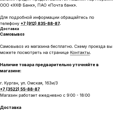
ООО «ХКФ Банк», ПАО «Почта банк».
Для подробной информации обращайтесь по
Написать в MAX
Написать в Telegram
телефону
+7 (912) 835-88-87
.
Доставка
Вся представленная информация носит
Самовывоз
информационный характер и ни при каких условиях не
является публичной офертой, определяемой
положениями Статьи 437 (2) ГК РФ.
Самовывоз из магазина бесплатно. Схему проезда вы
ИП Каканова Анна Константиновна
можете посмотреть на странице
Контакты
.
ИНН 450164920881
ОГРНИП 325450000003279
Наличие товара предварительно уточняйте в
2026, МотоТехника45
Создание сайта
магазине:
г. Курган, ул. Омская, 163и/3
+7 (3522) 55-88-87
Магазин работает ежедневно с 9:00 - 18:00
Доставка