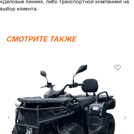
«Деловые линии», либо транспортной компанией на
выбор клиента.
СМОТРИТЕ ТАКЖЕ
Написать в MAX
Написать в Telegram
Вся представленная информация носит
информационный характер и ни при каких условиях не
является публичной офертой, определяемой
положениями Статьи 437 (2) ГК РФ.
ИП Каканова Анна Константиновна
ИНН 450164920881
ОГРНИП 325450000003279
2026, МотоТехника45
Создание сайта