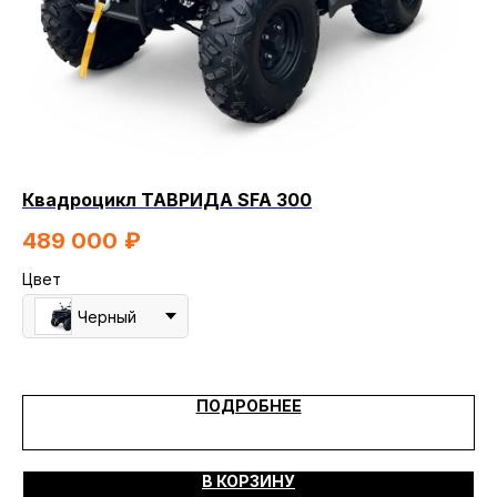
Квадроцикл ТАВРИДА SFA 300
Кв
489 000
₽
5
Цвет
Цв
Черный
ПОДРОБНЕЕ
В КОРЗИНУ