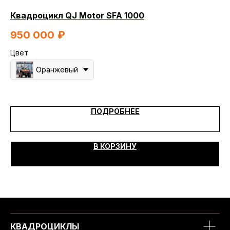
Квадроцикл QJ Motor SFA 1000
Кв
950 000
₽
8
Цвет
Цв
Оранжевый
ПОДРОБНЕЕ
В КОРЗИНУ
КВАДРОЦИКЛЫ