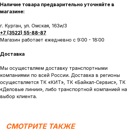
Наличие товара предварительно уточняйте в
магазине:
г. Курган, ул. Омская, 163и/3
+7 (3522) 55-88-87
Магазин работает ежедневно с 9:00 - 18:00
Доставка
Мы осуществляем доставку транспортными
компаниями по всей России. Доставка в регионы
осуществляется ТК «КИТ», ТК «Байкал-Сервис», ТК
«Деловые линии», либо транспортной компанией на
Написать в MAX
Написать в Telegram
выбор клиента.
Вся представленная информация носит
информационный характер и ни при каких условиях не
является публичной офертой, определяемой
положениями Статьи 437 (2) ГК РФ.
СМОТРИТЕ ТАКЖЕ
ИП Каканова Анна Константиновна
ИНН 450164920881