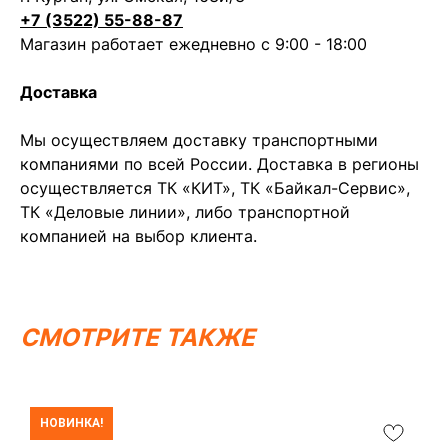
+7 (3522) 55-88-87
Магазин работает ежедневно с 9:00 - 18:00
Доставка
Написать в MAX
Написать в Telegram
Мы осуществляем доставку транспортными
Вся представленная информация носит
компаниями по всей России. Доставка в регионы
информационный характер и ни при каких условиях не
является публичной офертой, определяемой
осуществляется ТК «КИТ», ТК «Байкал-Сервис»,
положениями Статьи 437 (2) ГК РФ.
ТК «Деловые линии», либо транспортной
ИП Каканова Анна Константиновна
компанией на выбор клиента.
ИНН 450164920881
ОГРНИП 325450000003279
2026, МотоТехника45
Создание сайта
СМОТРИТЕ ТАКЖЕ
НОВИНКА!