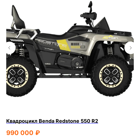
Квадроцикл Benda Redstone 550 R2
Кв
дв
990 000
₽
7