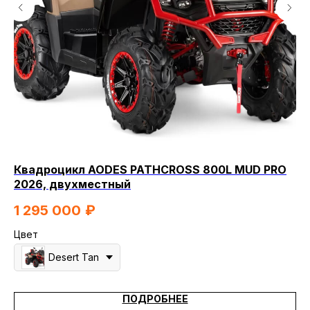
Квадроцикл AODES PATHCROSS 800L MUD PRO
Кв
2026, двухместный
8
1 295 000
₽
Цв
Цвет
Desert Tan
ПОДРОБНЕЕ