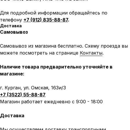
Для подробной информации обращайтесь по
телефону
+7 (912) 835-88-87
.
Доставка
Самовывоз
Самовывоз из магазина бесплатно. Схему проезда вы
можете посмотреть на странице
Контакты
.
Наличие товара предварительно уточняйте в
магазине:
г. Курган, ул. Омская, 163и/3
+7 (3522) 55-88-87
Написать в MAX
Написать в Telegram
Магазин работает ежедневно с 9:00 - 18:00
Вся представленная информация носит
информационный характер и ни при каких условиях не
Доставка
является публичной офертой, определяемой
положениями Статьи 437 (2) ГК РФ.
Мы осуществляем доставку транспортными