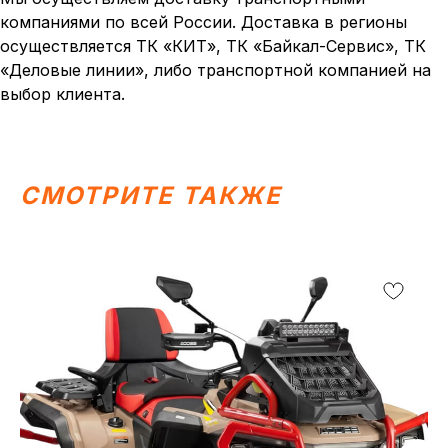
ИП Каканова Анна Константиновна
компаниями по всей России. Доставка в регионы
ИНН 450164920881
ОГРНИП 325450000003279
осуществляется ТК «КИТ», ТК «Байкал-Сервис», ТК
«Деловые линии», либо транспортной компанией на
2026, МотоТехника45
Создание сайта
выбор клиента.
СМОТРИТЕ ТАКЖЕ