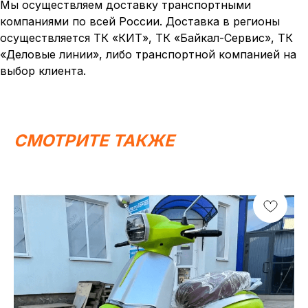
Мы осуществляем доставку транспортными
компаниями по всей России. Доставка в регионы
осуществляется ТК «КИТ», ТК «Байкал-Сервис», ТК
«Деловые линии», либо транспортной компанией на
выбор клиента.
Написать в MAX
Написать в Telegram
Вся представленная информация носит
СМОТРИТЕ ТАКЖЕ
информационный характер и ни при каких условиях не
является публичной офертой, определяемой
положениями Статьи 437 (2) ГК РФ.
ИП Каканова Анна Константиновна
ИНН 450164920881
ОГРНИП 325450000003279
2026, МотоТехника45
Создание сайта