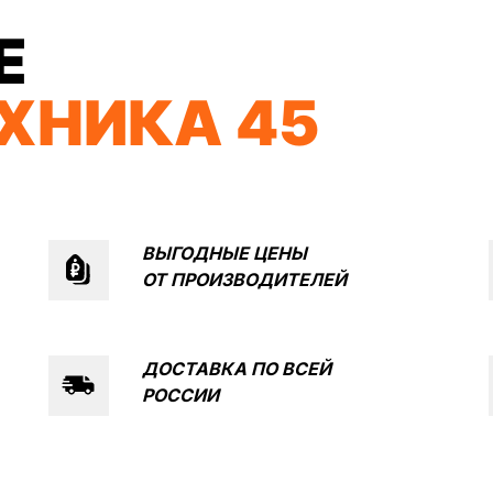
Е
ХНИКА 45
ВЫГОДНЫЕ ЦЕНЫ
ОТ
ПРОИЗВОДИТЕЛЕЙ
КОНТА
МОПЕДЫ
СКУТЕРЫ
ЭЛЕКТРОВЕЛОСИПЕДЫ
ДОСТАВКА ПО ВСЕЙ
ЕХНИКА
ЭКИПИРОВКА
МАСЛА И ХИМИЯ
РОССИИ
Я
ПОКУПАТЕЛЯМ
Доставка