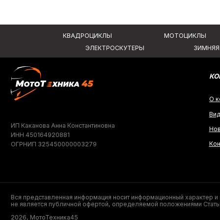
Видеообзо
ИП Каканова Анна Константиновна
Новости
ИНН 450164920881
Контакты
ОГРНИП 325450000003279
Вся представленная информация носит информационный характер и ни при к
не является публичной офертой, определяемой положениями Статьи 437 (2)
2026, МотоТехника45