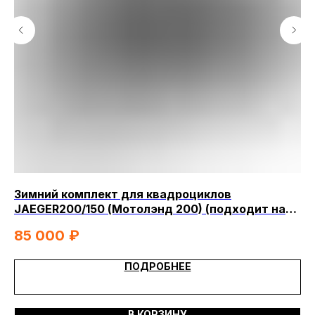
Зимний комплект для квадроциклов
Са
JAEGER200/150 (Мотолэнд 200) (подходит на
от
JAEGER lj 2020)
(2
85 000
₽
2
ПОДРОБНЕЕ
Написать в MAX
Написать в Telegram
В КОРЗИНУ