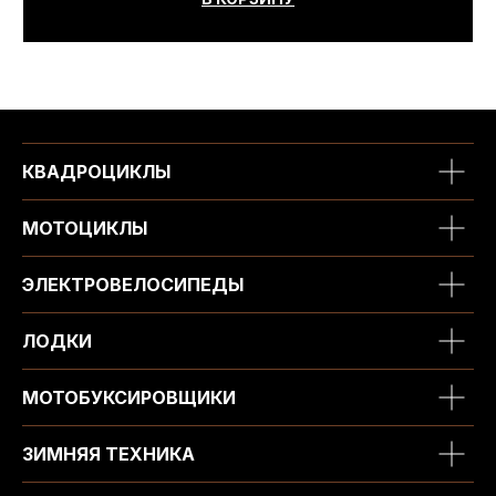
Вся представленная информация носит
информационный характер и ни при каких условиях не
является публичной офертой, определяемой
положениями Статьи 437 (2) ГК РФ.
ИП Каканова Анна Константиновна
ИНН 450164920881
ОГРНИП 325450000003279
КВАДРОЦИКЛЫ
2026, МотоТехника45
Создание сайта
МОТОЦИКЛЫ
ЭЛЕКТРОВЕЛОСИПЕДЫ
ЛОДКИ
МОТОБУКСИРОВЩИКИ
ЗИМНЯЯ ТЕХНИКА