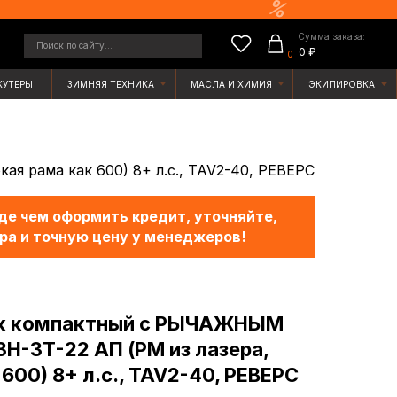
Сумма заказа:
у...
0 ₽
0
ЯЯ ТЕХНИКА
МАСЛА И ХИМИЯ
ЭКИПИРОВКА
 рама как 600) 8+ л.с., TAV2-40, РЕВЕРС
е чем оформить кредит, уточняйте,
ра и точную цену у менеджеров!
к компактный с РЫЧАЖНЫМ
-3Т-22 АП (РМ из лазера,
600) 8+ л.с., TAV2-40, РЕВЕРС