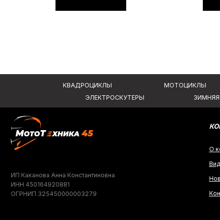
КОМПАНИ
О компании
Видеообзо
ИП Каканова Анна Константиновна
Новости
ИНН 450164920881
Контакты
ОГРНИП 325450000003279
Вся представленная информация носит информационный характер и ни при к
не является публичной офертой, определяемой положениями Статьи 437 (2)
2026, МотоТехника45