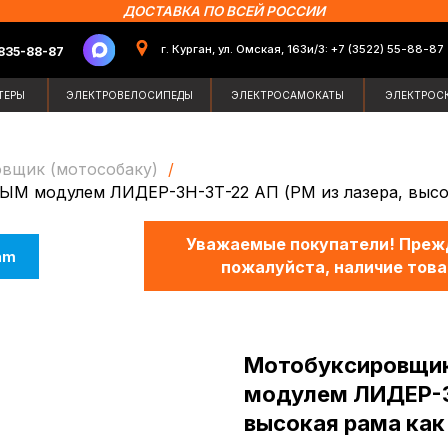
ДОСТАВКА ПО ВСЕЙ РОССИИ
г. Курган, ул. Омская, 163и/3: +7 (3522) 55-88-87
87
Поиск по сайт
ЭЛЕКТРОВЕЛОСИПЕДЫ
ЭЛЕКТРОСАМОКАТЫ
ЭЛЕКТРОСКУТЕРЫ
ЗИМН
овщик (мотособаку)
/
модулем ЛИДЕР-3Н-3Т-22 АП (РМ из лазера, высокая
Уважаемые покупатели! Прежд
am
пожалуйста, наличие това
Мотобуксировщи
модулем ЛИДЕР-3Н
высокая рама как 