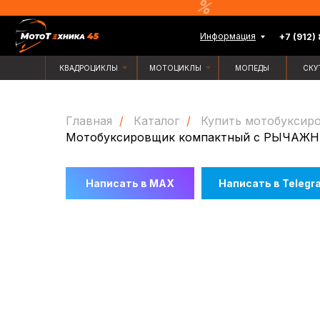
Информация
+7 (912) 835-88-
КВАДРОЦИКЛЫ
МОТОЦИКЛЫ
МОПЕДЫ
СКУТЕРЫ
Главная
/
Каталог
/
Купить мотобуксир
Мотобуксировщик компактный с РЫЧАЖНЫМ 
Написать в MAX
Написать в Telegr