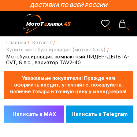
ДОСТАВКА ПО ВСЕЙ РОССИИ
0
0
Главная
/
Каталог
/
Купить мотобуксировщик (мотособаку)
/
Мотобуксировщик компактный ЛИДЕР-ДЕЛЬТА-
Уважаемые покупатели! Прежде чем
оформить кредит, уточняйте, пожалуйста,
CVT, 8 л.с., вариатор TAV2-40
наличие товара и точную цену у менеджеров!
Написать в MAX
Написать в Telegram