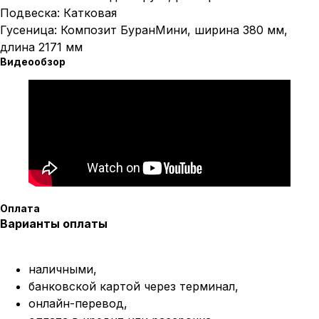
Подвеска: Катковая
Гусеница: Композит БуранМини, ширина 380 мм,
длина 2171 мм
Видеообзор
Написать в MAX
Написать в Telegram
Вся представленная информация носит
информационный характер и ни при каких условиях не
является публичной офертой, определяемой
положениями Статьи 437 (2) ГК РФ.
ИП Каканова Анна Константиновна
ИНН 450164920881
ОГРНИП 325450000003279
Оплата
2026, МотоТехника45
Создание сайта
Варианты оплаты
наличными,
банковской картой через терминал,
онлайн-перевод,