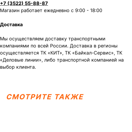
+7 (3522) 55-88-87
Магазин работает ежедневно с 9:00 - 18:00
Доставка
Мы осуществляем доставку транспортными
компаниями по всей России. Доставка в регионы
осуществляется ТК «КИТ», ТК «Байкал-Сервис», ТК
«Деловые линии», либо транспортной компанией на
Написать в MAX
Написать в Telegram
выбор клиента.
Вся представленная информация носит
информационный характер и ни при каких условиях не
является публичной офертой, определяемой
положениями Статьи 437 (2) ГК РФ.
СМОТРИТЕ ТАКЖЕ
ИП Каканова Анна Константиновна
ИНН 450164920881
ОГРНИП 325450000003279
2026, МотоТехника45
Создание сайта