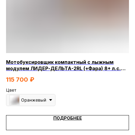
Мотобуксировщик компактный с лыжным
Мо
модулем ЛИДЕР-ДЕЛЬТА-2RL (+Фара) 8+ л.с.
ре
РЕДУКТОР
мо
115 700
₽
2
Цвет
Цв
Оранжевый
ПОДРОБНЕЕ