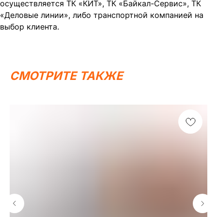
осуществляется ТК «КИТ», ТК «Байкал-Сервис», ТК
«Деловые линии», либо транспортной компанией на
выбор клиента.
СМОТРИТЕ ТАКЖЕ
Написать в MAX
Написать в Telegram
Вся представленная информация носит
информационный характер и ни при каких условиях не
является публичной офертой, определяемой
положениями Статьи 437 (2) ГК РФ.
ИП Каканова Анна Константиновна
ИНН 450164920881
ОГРНИП 325450000003279
2026, МотоТехника45
Создание сайта