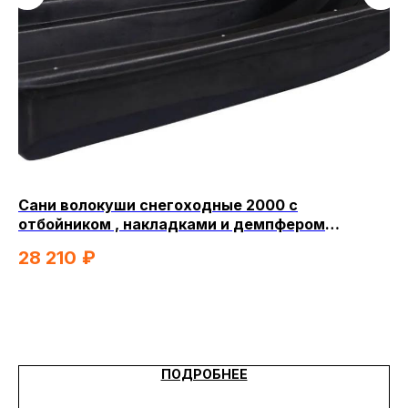
Сани волокуши снегоходные 2000 с
Л
отбойником , накладками и демпфером
Си
(2300x750/500x620)
28 210
₽
4
Цв
ПОДРОБНЕЕ