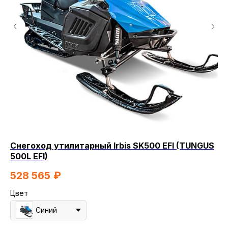
Снегоход утилитарный Irbis SK500 EFI (TUNGUS
С
500L EFI)
1
528 565
₽
Цв
Цвет
Синий