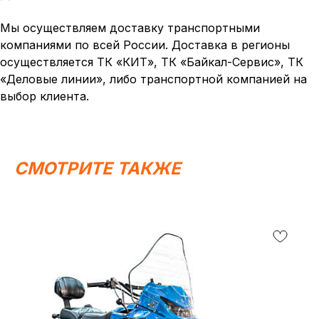
Написать в MAX
Написать в Telegram
Мы осуществляем доставку транспортными
компаниями по всей России. Доставка в регионы
осуществляется ТК «КИТ», ТК «Байкал-Сервис», ТК
Вся представленная информация носит
информационный характер и ни при каких условиях не
«Деловые линии», либо транспортной компанией на
является публичной офертой, определяемой
положениями Статьи 437 (2) ГК РФ.
выбор клиента.
ИП Каканова Анна Константиновна
ИНН 450164920881
ОГРНИП 325450000003279
СМОТРИТЕ ТАКЖЕ
2026, МотоТехника45
Создание сайта