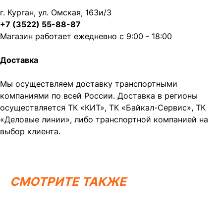
г. Курган, ул. Омская, 163и/3
+7 (3522) 55-88-87
Магазин работает ежедневно с 9:00 - 18:00
Доставка
Мы осуществляем доставку транспортными
компаниями по всей России. Доставка в регионы
осуществляется ТК «КИТ», ТК «Байкал-Сервис», ТК
«Деловые линии», либо транспортной компанией на
Написать в MAX
Написать в Telegram
выбор клиента.
Вся представленная информация носит
информационный характер и ни при каких условиях не
является публичной офертой, определяемой
положениями Статьи 437 (2) ГК РФ.
СМОТРИТЕ ТАКЖЕ
ИП Каканова Анна Константиновна
ИНН 450164920881
ОГРНИП 325450000003279