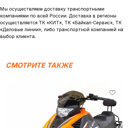
Написать в MAX
Написать в Telegram
Мы осуществляем доставку транспортными
компаниями по всей России. Доставка в регионы
Вся представленная информация носит
осуществляется ТК «КИТ», ТК «Байкал-Сервис», ТК
информационный характер и ни при каких условиях не
является публичной офертой, определяемой
«Деловые линии», либо транспортной компанией на
положениями Статьи 437 (2) ГК РФ.
выбор клиента.
ИП Каканова Анна Константиновна
ИНН 450164920881
ОГРНИП 325450000003279
2026, МотоТехника45
Создание сайта
СМОТРИТЕ ТАКЖЕ