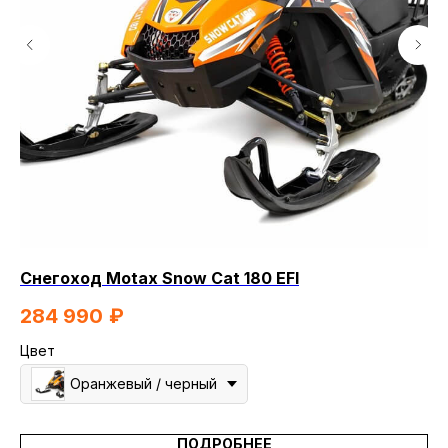
Снегоход Motax Snow Cat 180 EFI
Ми
284 990
₽
2
Цвет
Мо
Оранжевый / черный
ПОДРОБНЕЕ