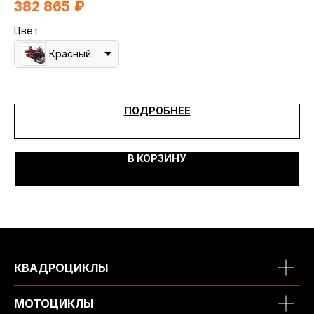
382 865
₽
4
Цвет
Цв
Красный
ПОДРОБНЕЕ
В КОРЗИНУ
КВАДРОЦИКЛЫ
МОТОЦИКЛЫ